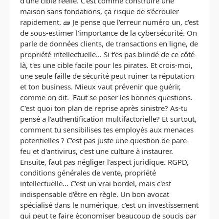
d'une cible réelle. C'est comme construire une
maison sans fondations, ça risque de s'écrouler
rapidement. 🧱 Je pense que l'erreur numéro un, c'est
de sous-estimer l'importance de la cybersécurité. On
parle de données clients, de transactions en ligne, de
propriété intellectuelle... Si t'es pas blindé de ce côté-
là, t'es une cible facile pour les pirates. Et crois-moi,
une seule faille de sécurité peut ruiner ta réputation
et ton business. Mieux vaut prévenir que guérir,
comme on dit. Faut se poser les bonnes questions.
C'est quoi ton plan de reprise après sinistre? As-tu
pensé a l'authentification multifactorielle? Et surtout,
comment tu sensibilises tes employés aux menaces
potentielles ? C'est pas juste une question de pare-
feu et d'antivirus, c'est une culture à instaurer.
Ensuite, faut pas négliger l'aspect juridique. RGPD,
conditions générales de vente, propriété
intellectuelle... C'est un vrai bordel, mais c'est
indispensable d'être en règle. Un bon avocat
spécialisé dans le numérique, c'est un investissement
qui peut te faire économiser beaucoup de soucis par