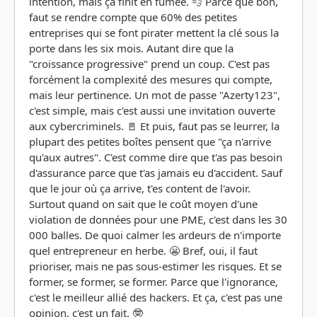
intention, mais ça finit en fumée. 💨 Parce que bon,
faut se rendre compte que 60% des petites
entreprises qui se font pirater mettent la clé sous la
porte dans les six mois. Autant dire que la
"croissance progressive" prend un coup. C'est pas
forcément la complexité des mesures qui compte,
mais leur pertinence. Un mot de passe "Azerty123",
c'est simple, mais c'est aussi une invitation ouverte
aux cybercriminels. 🚪 Et puis, faut pas se leurrer, la
plupart des petites boîtes pensent que "ça n'arrive
qu'aux autres". C'est comme dire que t'as pas besoin
d'assurance parce que t'as jamais eu d'accident. Sauf
que le jour où ça arrive, t'es content de l'avoir.
Surtout quand on sait que le coût moyen d'une
violation de données pour une PME, c'est dans les 30
000 balles. De quoi calmer les ardeurs de n'importe
quel entrepreneur en herbe. 😬 Bref, oui, il faut
prioriser, mais ne pas sous-estimer les risques. Et se
former, se former, se former. Parce que l'ignorance,
c'est le meilleur allié des hackers. Et ça, c'est pas une
opinion, c'est un fait. 🤓