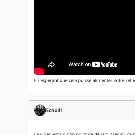
En espérant que cela puisse alimenter votre réf
Echo41
La vidéo est un bon point de départ, Manini, ça 