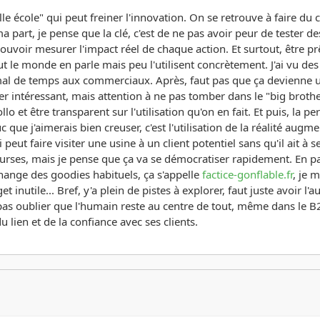
ille école" qui peut freiner l'innovation. On se retrouve à faire du 
a part, je pense que la clé, c'est de ne pas avoir peur de tester de
 pouvoir mesurer l'impact réel de chaque action. Et surtout, être pr
 le monde en parle mais peu l'utilisent concrètement. J'ai vu des
 mal de temps aux commerciaux. Après, faut pas que ça devienne un
ier intéressant, mais attention à ne pas tomber dans le "big brothe
lo et être transparent sur l'utilisation qu'on en fait. Et puis, la p
uc que j'aimerais bien creuser, c'est l'utilisation de la réalité au
t faire visiter une usine à un client potentiel sans qu'il ait à se
ourses, mais je pense que ça va se démocratiser rapidement. En par
change des goodies habituels, ça s'appelle
factice-gonflable.fr
, je 
nutile... Bref, y'a plein de pistes à explorer, faut juste avoir l'a
pas oublier que l'humain reste au centre de tout, même dans le B2B
u lien et de la confiance avec ses clients.