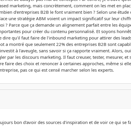
ased marketing, mais concrètement, comment on les met en place ?
mbien d'entreprises B2B le font vraiment bien ? Selon une étude d
ce une stratégie ABM voient un impact significatif sur leur chiffr
uoi ? Parce que ça demande un alignement parfait entre les équi
mportantes pour créer du contenu personnalisé. Et soyons honnêtes,
e dire qu'il faut faire de l'inbound marketing pour attirer des l
Spot a montré que seulement 22% des entreprises B2B sont capabl
estit à l'aveugle, sans savoir si ça rapporte vraiment. Alors, oui, 
er par les discours marketing. Il faut creuser, tester, mesurer, et 
ire faire des choix et renoncer à certaines approches, même si elle
treprise, pas ce qui est censé marcher selon les experts.
jours bon d'avoir des sources d'inspiration et de voir ce qui se fai